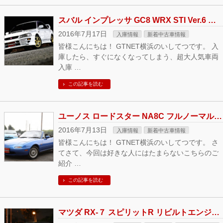
スバル インプレッサ GC8 WRX STI Ver.6 ワンオーナー車 入庫しました！！
2016年7月17日
入庫情報
新着中古車情報
皆様こんにちは！ GTNET横浜のいしてつです。 入
庫したら、すぐになくなってしまう、超大人気車両
入庫 …
この記事を読む
ユーノス ロードスター NA8C フルノーマル車入庫しました！！
2016年7月13日
入庫情報
新着中古車情報
皆様こんにちは！ GTNET横浜のいしてつです。 さ
てさて、今回は好きな人にはたまらないこちらのご
紹介 …
この記事を読む
マツダ RX-７ スピリットR リビルトエンジン・OHタービン換装 委託車両入庫！