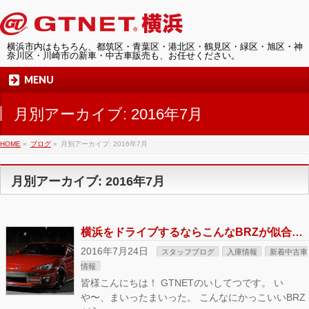
横浜市内はもちろん、都筑区・青葉区・港北区・鶴見区・緑区・旭区・神
奈川区・川崎市の新車・中古車販売も、お任せください。
MENU
月別アーカイブ: 2016年7月
HOME
»
ブログ
»
月別アーカイブ: 2016年7月
月別アーカイブ: 2016年7月
横浜をドライブするならこんなBRZが似合います！
2016年7月24日
スタッフブログ
入庫情報
新着中古車
情報
皆様こんにちは！ GTNETのいしてつです。 い
や〜、まいったまいった。 こんなにかっこいいBRZ