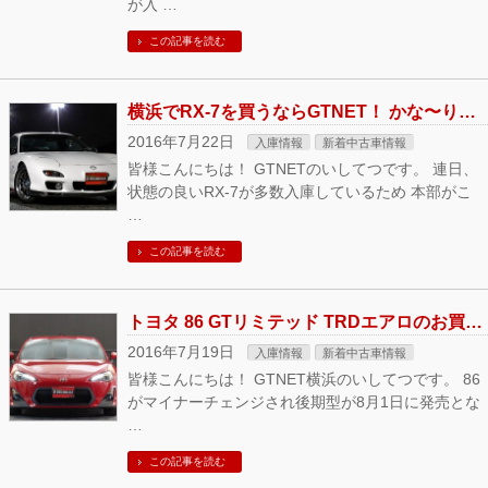
が入 …
この記事を読む
横浜でRX-7を買うならGTNET！ かな〜りキレイな1台が入庫いたしました！
2016年7月22日
入庫情報
新着中古車情報
皆様こんにちは！ GTNETのいしてつです。 連日、
状態の良いRX-7が多数入庫しているため 本部がこ
…
この記事を読む
トヨタ 86 GTリミテッド TRDエアロのお買い得車入庫しました！
2016年7月19日
入庫情報
新着中古車情報
皆様こんにちは！ GTNET横浜のいしてつです。 86
がマイナーチェンジされ後期型が8月1日に発売とな
…
この記事を読む