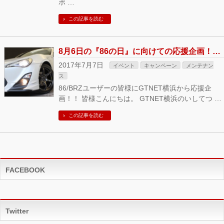
ポ …
この記事を読む
8月6日の『86の日』に向けての応援企画！Acht(アハト)6を8,600円引きの大特価にてご提供！！GTNET横浜
2017年7月7日
イベント
キャンペーン
メンテナン
ス
86/BRZユーザーの皆様にGTNET横浜から応援企
画！！ 皆様こんにちは。 GTNET横浜のいしてつ …
この記事を読む
FACEBOOK
Twitter