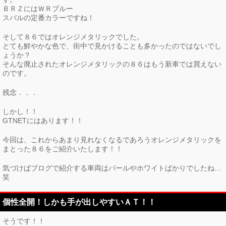
ＢＲＺにはＷＲブルー
スバルの定番カラーですね！
そして８６ではオレンジメタリックでした。
とても鮮やかな色で、街中で見かけることも多かったのではないでし
ょうか？
そんな廃止されたオレンジメタリックの８６はもう新車では買えない
のです。
残念．．．
しかし！！
GTNETにはあります！！
今回は、これからあまり見れなくなるであろうオレンジメタリックを
まとった８６をご紹介いたします！！
気づけばブログで紹介する車両はパールやホワイトばかりでしたね…
笑
個性全開！しかも手が出しやすいＡＴ！！
そうです！！