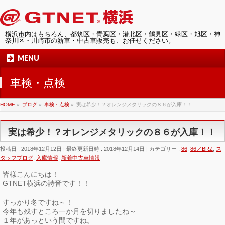
横浜市内はもちろん、都筑区・青葉区・港北区・鶴見区・緑区・旭区・神
奈川区・川崎市の新車・中古車販売も、お任せください。
MENU
車検・点検
HOME
»
ブログ
»
車検・点検
»
実は希少！？オレンジメタリックの８６が入庫！！
実は希少！？オレンジメタリックの８６が入庫！！
投稿日 : 2018年12月12日
最終更新日時 : 2018年12月14日
カテゴリー :
86
,
86／BRZ
,
ス
タッフブログ
,
入庫情報
,
新着中古車情報
皆様こんにちは！
GTNET横浜の詩音です！！
すっかり冬ですね～！
今年も残すところ一か月を切りましたね～
１年があっという間ですね。