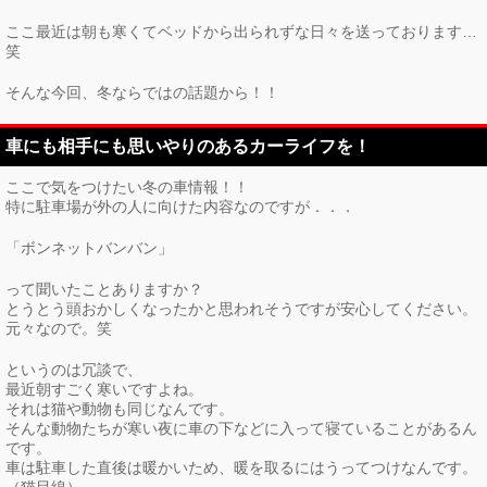
ここ最近は朝も寒くてベッドから出られずな日々を送っております…
笑
そんな今回、冬ならではの話題から！！
車にも相手にも思いやりのあるカーライフを！
ここで気をつけたい冬の車情報！！
特に駐車場が外の人に向けた内容なのですが．．．
「ボンネットバンバン」
って聞いたことありますか？
とうとう頭おかしくなったかと思われそうですが安心してください。
元々なので。笑
というのは冗談で、
最近朝すごく寒いですよね。
それは猫や動物も同じなんです。
そんな動物たちが寒い夜に車の下などに入って寝ていることがあるん
です。
車は駐車した直後は暖かいため、暖を取るにはうってつけなんです。