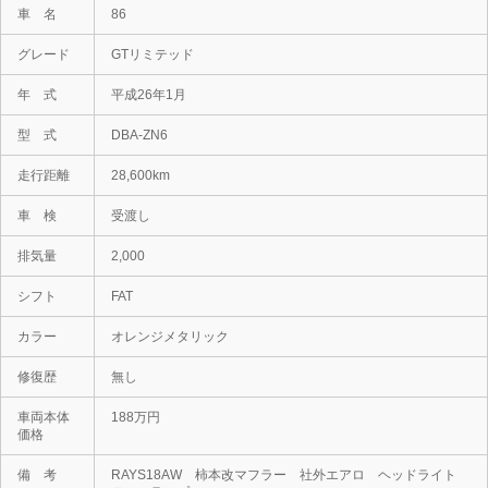
車 名
86
グレード
GTリミテッド
年 式
平成26年1月
型 式
DBA-ZN6
走行距離
28,600km
車 検
受渡し
排気量
2,000
シフト
FAT
カラー
オレンジメタリック
修復歴
無し
車両本体
188万円
価格
備 考
​RAYS​1​8​A​W​ 柿本改マフラー 社外エアロ ヘッドライト