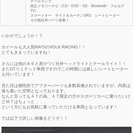
テールランプ
純正メモリーナビ（​C​D​・​D​V​D​・​S​D​・​Bluetooth​・フルセグ
TV​）​
スマートキー サイド＆カーテンSRS シートヒーター
その他社外パーツ多数！
いかがでしょうか！？
ホイールも大人気RAYSのVOLK RACING！！
とてもきまっていますね！
さらには他の８６と差がつく社外ヘッドライトとテールライト！！
またGTリミテッド車両ですのでこの時期には嬉しいシートヒーター
も付いています！
見た目は個性的でアフターパーツも多数装備されていますが、内装は
落ち着いた空間となっております。
なんと言ってもＡＴの為、ＡＴ限定の方やスポーツカーに乗りたいけ
どＭＴはちょっと．．．
という方にもお気軽に乗っていただける車両となっています！
では以下で詳しい画像をどうぞ！！