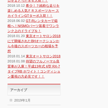
ロをまとった８６入荷！！
2018.10.12
希少！？純粋な走りを
楽しめる人気ＦＲスポーツカー ス
カイラインGTターボ入荷！！
2018.06.02
GT-Rレンタカーで箱
根へ！NISMOパーツ装着でワンラ
ンク上のドライブを！
2018.01.20
東京オートサロン2018
にて開催されたBHオークションか
ら今後のスポーツカーの相場を予
想
2018.01.14
東京オートサロン2018
2018.01.08
待望のフルノーマル良
質車が入庫！平成13年式 6型 RX-7
タイプRB ホワイト！コンディショ
ン重視の方必見です！！
アーカイブ
2019年1月