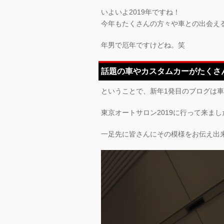
いよいよ2019年ですね！
今年もたくさんの方々や車との出会え
年男で厄年ですけどね。笑
話題の車やカスタムカーがたくさん
ということで、新年1発目のブログは
東京オートサロン2019に行って来まし
一足先に皆さんにその模様をお伝え出