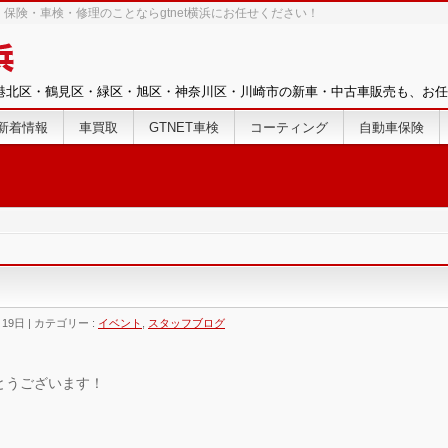
保険・車検・修理のことならgtnet横浜にお任せください！
港北区・鶴見区・緑区・旭区・神奈川区・川崎市の新車・中古車販売も、お任
新着情報
車買取
GTNET車検
コーティング
自動車保険
月19日
カテゴリー :
イベント
,
スタッフブログ
とうございます！