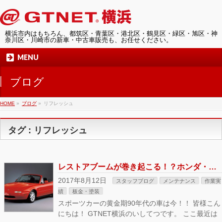
横浜市内はもちろん、都筑区・青葉区・港北区・鶴見区・緑区・旭区・神
奈川区・川崎市の新車・中古車販売も、お任せください。
MENU
ブログ
HOME
»
ブログ
»
リフレッシュ
タグ : リフレッシュ
レストアブームが巻き起こる！？ホンダ・マツダ・日産 補修や部品再販へ！GTNET横浜でも対応！！
2017年8月12日
スタッフブログ
メンテナンス
作業実
績
板金・塗装
スポーツカーの黄金期90年代の車は今！！ 皆様こん
にちは！ GTNET横浜のいしてつです。 ここ最近は