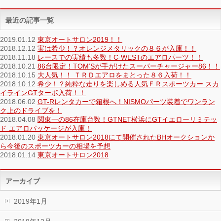
最近の記事一覧
2019.01.12
東京オートサロン2019！！
2018.12.12
実は希少！？オレンジメタリックの８６が入庫！！
2018.11.18
レースでの実績も多数！C-WESTのエアロパーツ！！
2018.10.21
86台限定！TOM’Sが手がけたスーパーチャージャー86！！
2018.10.15
大人気！！ ＴＲＤエアロをまとった８６入荷！！
2018.10.12
希少！？純粋な走りを楽しめる人気ＦＲスポーツカー スカ
イラインGTターボ入荷！！
2018.06.02
GT-Rレンタカーで箱根へ！NISMOパーツ装着でワンラン
ク上のドライブを！
2018.04.08
関東一の86在庫台数！GTNET横浜にGTイエローリミテッ
ド エアロパッケージが入庫！
2018.01.20
東京オートサロン2018にて開催されたBHオークションか
ら今後のスポーツカーの相場を予想
2018.01.14
東京オートサロン2018
アーカイブ
2019年1月