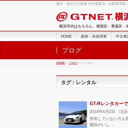
横浜・港北での新車 中古車販売・自動車買取・
横浜市内はもちろん、都筑区・青葉区・
HOME
新車・未使用車
中古車
ブログ
HOME
»
ブログ
»
レンタル
タグ : レンタル
GT-Rレンタカー
2018年6月2日
スタ
所有していない方も既
横浜のいし …