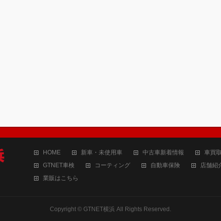
HOME
新車・未使用車
中古車新着情報
車買
GTNET車検
コーティング
自動車保険
店舗紹
業販はこちら
Copyright ©
GTNET横浜
All Rights Reserved.