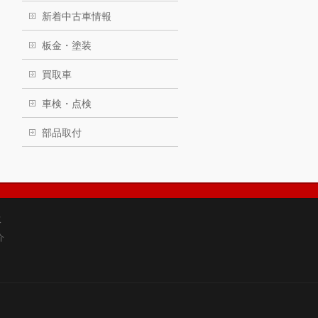
新着中古車情報
板金・塗装
買取車
車検・点検
部品取付
取
介