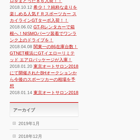
ロをまとった８６入荷！！
2018.10.12
希少！？純粋な走りを
楽しめる人気ＦＲスポーツカー ス
カイラインGTターボ入荷！！
2018.06.02
GT-Rレンタカーで箱
根へ！NISMOパーツ装着でワンラ
ンク上のドライブを！
2018.04.08
関東一の86在庫台数！
GTNET横浜にGTイエローリミテ
ッド エアロパッケージが入庫！
2018.01.20
東京オートサロン2018
にて開催されたBHオークションか
ら今後のスポーツカーの相場を予
想
2018.01.14
東京オートサロン2018
アーカイブ
2019年1月
2018年12月