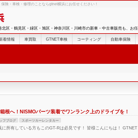
保険・車検・修理のことならgtnet横浜にお任せください！
港北区・鶴見区・緑区・旭区・神奈川区・川崎市の新車・中古車販売も、お任
新着情報
車買取
GTNET車検
コーティング
自動車保険
で箱根へ！NISMOパーツ装着でワンランク上のドライブを！
ッフブログ
スポーツカーレンタカー
に所有している方もこのGT-Rは必見です！ 皆様こんにちは！ GTNET